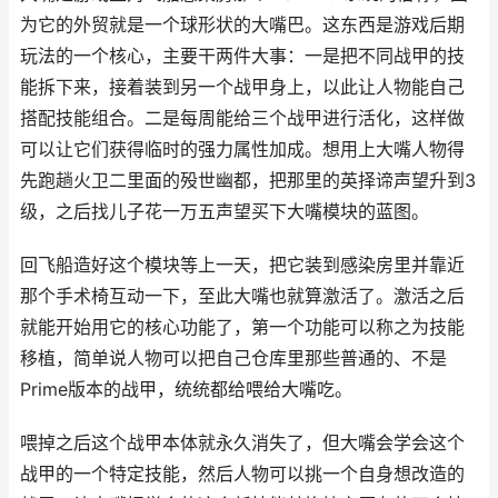
为它的外贸就是一个球形状的大嘴巴。这东西是游戏后期
玩法的一个核心，主要干两件大事：一是把不同战甲的技
能拆下来，接着装到另一个战甲身上，以此让人物能自己
搭配技能组合。二是每周能给三个战甲进行活化，这样做
可以让它们获得临时的强力属性加成。想用上大嘴人物得
先跑趟火卫二里面的殁世幽都，把那里的英择谛声望升到3
级，之后找儿子花一万五声望买下大嘴模块的蓝图。
回飞船造好这个模块等上一天，把它装到感染房里并靠近
那个手术椅互动一下，至此大嘴也就算激活了。激活之后
就能开始用它的核心功能了，第一个功能可以称之为技能
移植，简单说人物可以把自己仓库里那些普通的、不是
Prime版本的战甲，统统都给喂给大嘴吃。
喂掉之后这个战甲本体就永久消失了，但大嘴会学会这个
战甲的一个特定技能，然后人物可以挑一个自身想改造的