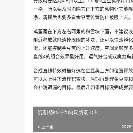
分数就要达到4.5万以上。中间的金豆荚不用
一格，所以要及时消除它正下方的动物让它能降
净，清理后也要多看金豆荚位置防止被吸上去。
鸡蛋藏在下方左右两角的积雪块下面，不建议浪
附近释放就能清掉周围的冰块，还可以快速孵化
蛋，还能控制金豆荚的上升速度。空间足够就多
直线4的组合效果最好用，运气好合成双魔力鸟
合成直线特效时最好选在金豆荚上方的位置释放
可以从上往下清理积雪块，后期再处理金豆荚和
会补消遗漏的目标。最后几如果目标没完成就要
饥荒猪猪公主如何玩 饥荒 公主
« 上一篇
2026