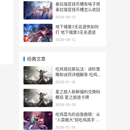
泰拉瑞亚钱币槽有啥子用
泰拉瑞亚钱币槽怎么收回
2026-06-12
地下城堡3无名游侠如何
打 地下城堡3无名遗迹
2026-06-12
经典文章
吃鸡哥拉斯玩法：进阶策
略和诀窍详细解答 吃鸡哥
斯拉攻略
2026-01-18
星之旅人新鲜福利兑换码
概括 星之旅途卡牌
2026-05-25
吃鸡菜鸟的自我救赎：从
“人菜瘾大”到吃鸡高手 吃
鸡菜鸟如何快速成为大神
2026-01-18