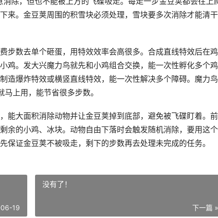
特意消除，但也不能被上方的飞碟吸走。每走一步金豆荚都会往上
下来。金豆荚周围的积雪块必须处理，雪块要多次消除才能清干
费步数去单个砸蛋，用特效效率会高很多。合成直线特效后在鸡
小鸡。发大兴魔力鸟就先和小鸡组合交换，能一次性孵化多个鸡
制造爆炸特效或横竖直线特效，能一次性解决多个障碍。魔力鸟
就马上用，能节省很多步数。
，能大面积消除动物并让金豆荚掉到底部，避免被飞碟盯着。前
剩余的小鸡、冰块。动物自由下落时会触发随机消除，要用这个
先保证金豆荚不被吸走，剩下的步数再去处理未完成的任务。
没有了！
-06-19
下一篇 