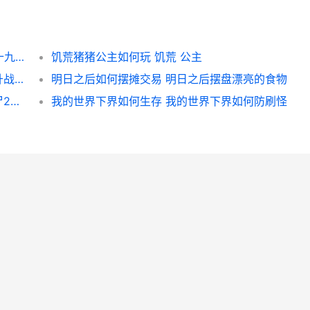
开心消消乐第210关如何过 开心消消乐第八十九关怎么过
饥荒猪猪公主如何玩 饥荒 公主
全民奇迹2如何洗卓越 全民奇迹如何快速提升战斗力
明日之后如何摆摊交易 明日之后摆盘漂亮的食物
植物大战僵尸2烈焰火蕨好用吗 植物大战僵尸2破解最新版本
我的世界下界如何生存 我的世界下界如何防刷怪