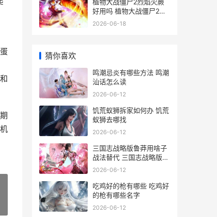
爬
植物大战僵尸2烈焰火蕨
好用吗 植物大战僵尸2破
解最新版本
2026-06-18
蛋
猜你喜欢
鸣潮忌炎有哪些方法 鸣潮
和
汕话怎么读
2026-06-12
饥荒蚁狮拆家如何办 饥荒
期
蚁狮去哪找
机
2026-06-12
三国志战略版鲁莽用啥子
战法替代 三国志战略版鲁
肃军师技怎么用
2026-06-12
吃鸡好的枪有哪些 吃鸡好
的枪有哪些名字
»
2026-06-12