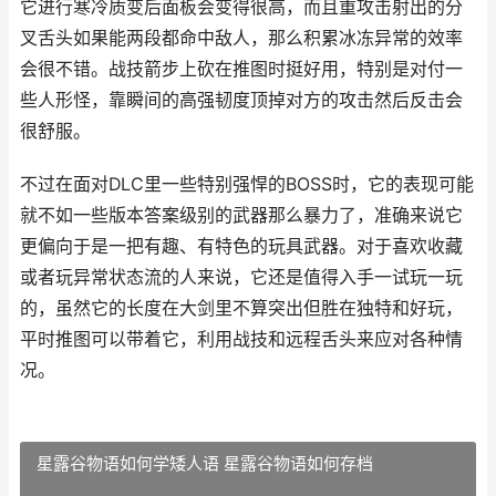
它进行寒冷质变后面板会变得很高，而且重攻击射出的分
叉舌头如果能两段都命中敌人，那么积累冰冻异常的效率
会很不错。战技箭步上砍在推图时挺好用，特别是对付一
些人形怪，靠瞬间的高强韧度顶掉对方的攻击然后反击会
很舒服。
不过在面对DLC里一些特别强悍的BOSS时，它的表现可能
就不如一些版本答案级别的武器那么暴力了，准确来说它
更偏向于是一把有趣、有特色的玩具武器。对于喜欢收藏
或者玩异常状态流的人来说，它还是值得入手一试玩一玩
的，虽然它的长度在大剑里不算突出但胜在独特和好玩，
平时推图可以带着它，利用战技和远程舌头来应对各种情
况。
星露谷物语如何学矮人语 星露谷物语如何存档