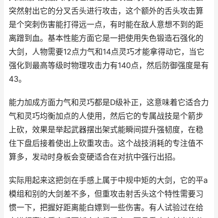
突然射出它的分叉舌头进行攻击，这个额外的舌头攻击算
是个突刺伤害能打得远一点，有时能在敌人意想不到的距
离蹭到血。基本性能方面它是一把使用失色锻造石强化的
大剑，人物需要12点力气和14点灵巧才能拿得动它，当它
强化到最高等级时物理攻击力有140点，然后防御强度是有
43。
能力加成方面力气和灵巧都是D级补正，这意味着它适合力
气和灵巧均衡加点的人使用，然后它的专属战技是个箭步
上砍，效果是举起武器摆出架式能瞬间提升强韧度，在稳
住下盘后接着使出上砍重攻击。这个战技消耗的专注值不
算多，发动时身板会变硬适合在对抗中强行出招。
实际用起来这把剑在手感上属于中规中矩的大剑，它的平a
模组和别的大剑差不多，但重攻击射舌头这个特性需要习
惯一下，把握好距离能白嫖到一些伤害。有人试验过在给