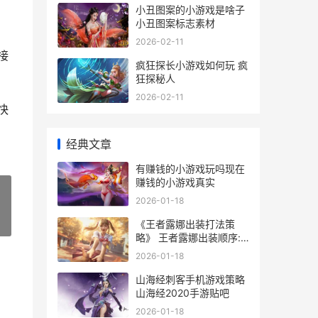
小丑图案的小游戏是啥子
小丑图案标志素材
2026-02-11
接
疯狂探长小游戏如何玩 疯
狂探秘人
2026-02-11
快
经典文章
有赚钱的小游戏玩吗现在
赚钱的小游戏真实
2026-01-18
»
《王者露娜出装打法策
略》 王者露娜出装顺序:
露娜出装顺序及技能加点
2026-01-18
山海经刺客手机游戏策略
山海经2020手游贴吧
2026-01-18