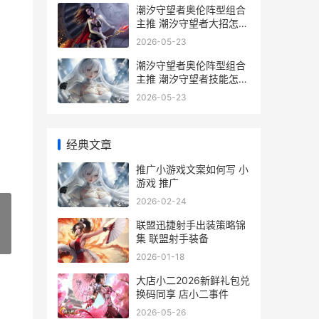
潮汐守望者奥伦阵型组合
主推 潮汐守望者大招怎么
用
2026-05-23
潮汐守望者奥伦阵型组合
主推 潮汐守望者技能怎么
打
2026-05-23
经典文章
推广小游戏文案如何写 小
游戏 推广
2026-02-24
联盟迅捷射手出装策略锦
集 联盟射手装备
»
2026-01-18
大店小二2026新鲜礼包兑
换码同享 店小二事件
2026-05-26