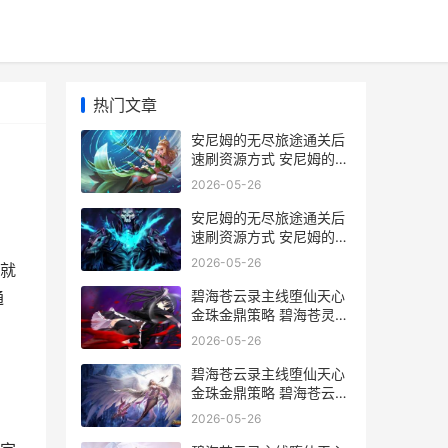
热门文章
安尼姆的无尽旅途通关后
速刷资源方式 安尼姆的无
尽旅途steam
2026-05-26
安尼姆的无尽旅途通关后
速刷资源方式 安尼姆的无
尽旅途阵容搭配
2026-05-26
就
碧海苍云录主线堕仙天心
通
金珠金鼎策略 碧海苍灵很
厉害吗
2026-05-26
碧海苍云录主线堕仙天心
金珠金鼎策略 碧海苍云录
主线试剑台怎么打
2026-05-26