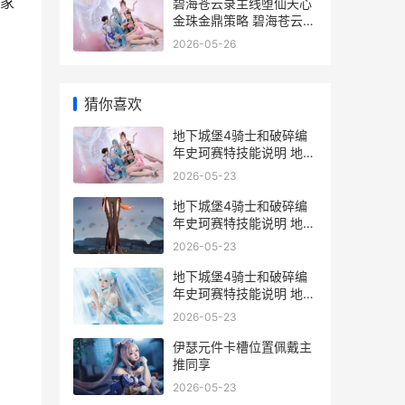
家
碧海苍云录主线堕仙天心
金珠金鼎策略 碧海苍云录
主线剧情
2026-05-26
猜你喜欢
地下城堡4骑士和破碎编
年史珂赛特技能说明 地下
城堡4骑士之墓幽灵顺序
2026-05-23
地下城堡4骑士和破碎编
年史珂赛特技能说明 地下
城堡4图攻略
2026-05-23
地下城堡4骑士和破碎编
年史珂赛特技能说明 地下
城堡4骑士技能加点
2026-05-23
伊瑟元件卡槽位置佩戴主
推同享
2026-05-23