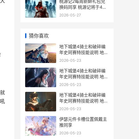
大
桃源记2每周新鲜礼包兑
换码同享 桃源记将于4月
28日开测
2026-05-27
猜你喜欢
地下城堡4骑士和破碎编
年史珂赛特技能说明 地下
会
城堡4骑士之墓幽灵顺序
2026-05-23
地下城堡4骑士和破碎编
年史珂赛特技能说明 地下
城堡4图攻略
2026-05-23
就
地下城堡4骑士和破碎编
年史珂赛特技能说明 地下
吼
城堡4骑士技能加点
2026-05-23
伊瑟元件卡槽位置佩戴主
推同享
2026-05-23