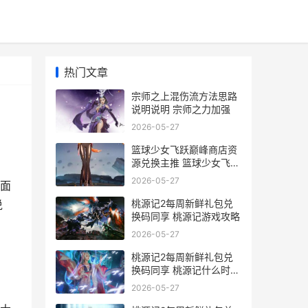
热门文章
宗师之上混伤流方法思路
说明说明 宗师之力加强
2026-05-27
篮球少女飞跃巅峰商店资
源兑换主推 篮球少女飞跃
巅峰
2026-05-27
面
桃源记2每周新鲜礼包兑
说
换码同享 桃源记游戏攻略
2026-05-27
桃源记2每周新鲜礼包兑
换码同享 桃源记什么时候
正式上线
2026-05-27