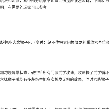
玩法和流派，其中部分玩家不知道混伤流应该怎么玩，下面就为
明，有需要的玩家可以参考。
六脉神剑-大悲狮子吼（变种：站不住把太阴换降龙神掌放六号位
加灼烧异常状态，破空给所有门派武学攻速，攻速快了武学循环
六脉狮子吼均有多段伤害能多次触发无相的效果，同时六脉狮子