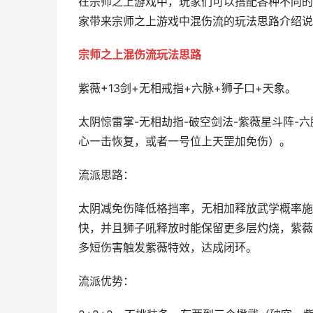
在宗师之上游戏中，玩家们可以搭配各种不同的
家带来宗师之上游戏中混伤流的玩法思路介绍说
宗师之上混伤流玩法思路
紫薇+13剑+无相戒指+六脉+狮子口+天象。
太阴惊雷掌-无相劫指-破空剑法-紫薇星斗阵-
心一击恢复，或者一号位上天罡加免伤）。
流派思路：
太阴减免伤降低格挡率，无相加释放武学概率施
快，并且狮子吼释放时能保留更多层灼烧，紫薇
多短伤害触发紫薇特效，达成闭环。
流派优势：