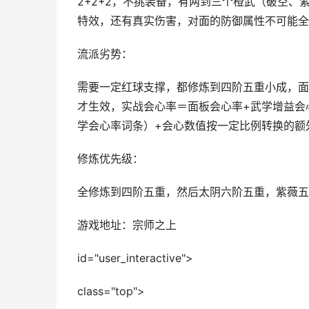
2+2+2，不挑装备，有两到三个橙武（破空
特效，还有真实伤害，对面的防御属性不可能全
流派劣势：
需要一定红球支撑，都修炼到四阶五重小成，面
才生效，实战会心率＝面板会心率+武学增益会
学会心率词条）+会心数值按一定比例转换的额
修炼优先级：
全修炼到四阶五重，然后太阴六阶五重，紫薇五
游戏地址：宗师之上
id="user_interactive">
class="top">