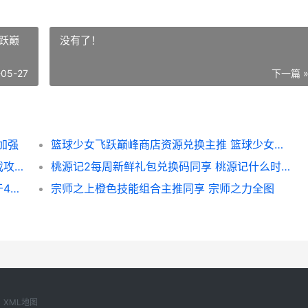
跃巅
没有了！
-05-27
下一篇 
加强
篮球少女飞跃巅峰商店资源兑换主推 篮球少女飞跃巅峰
桃源记2每周新鲜礼包兑换码同享 桃源记游戏攻略
桃源记2每周新鲜礼包兑换码同享 桃源记什么时候正式上线
桃源记2每周新鲜礼包兑换码同享 桃源记将于4月28日开测
宗师之上橙色技能组合主推同享 宗师之力全图
1
XML地图