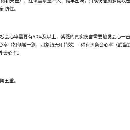
、紫薇和天罡），红球需求量不大，提早圆满，持续伤害加多段攻
部防住。
板会心率需要有50%及以上，紫薇的真实伤害需要触发会心一
心率（如倾城一剑，四象镇天印特效）+稀有词条会心率（武当
外会心率。
阶五重。