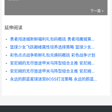
下一篇 »
延伸阅读
勇者闯迷城新鲜福利礼包码概括 勇者闯魔城第一季片尾曲
篮球少女飞跃巅峰属性培养选择策略 篮球少女飞跃巅峰攻略
彩色点点战争新鲜礼包兑换码概括 彩色战争计划
安尼姆的无尽旅途甲米乌阵型组合主推 安尼姆的无尽旅途阵容搭配
安尼姆的无尽旅途甲米乌阵型组合主推 安尼姆的无尽旅途跳舞队
永远的蔚蓝星球迷宫BOSS打法策略 永远的蔚蓝星球下载