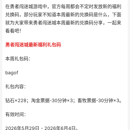
在勇者闯迷城游戏中，官方每周都会不定时发放新的福利
兑换码，部分玩家不知道本周最新的兑换码是什么，下面
就为大家带来勇者闯迷城本周最新的兑换码分享，一起来
看看吧！
勇者闯迷城最新福利礼包码
本周礼包码：
bagof
礼包内容：
钻石×228；淘金票据-30分钟×3；畜牧票据-30分钟×3。
有效时间：
2026年5月29日 - 2026年6月4日。