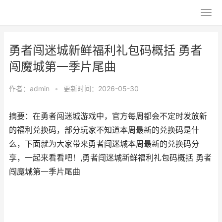
勇者闯迷城新鲜福利礼包码概括 勇者
闯魔城第一季片尾曲
作者：
admin
•
更新时间：2026-05-30
摘要：在勇者闯迷城游戏中，官方每周都会不定时发放新
的福利兑换码，部分玩家不知道本周最新的兑换码是什
么，下面就为大家带来勇者闯迷城本周最新的兑换码分
享，一起来看看吧！,勇者闯迷城新鲜福利礼包码概括 勇者
闯魔城第一季片尾曲