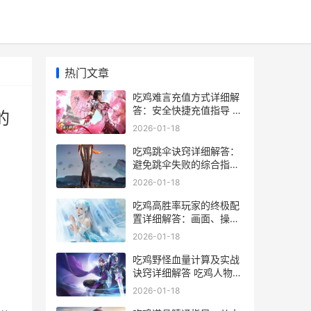
热门文章
吃鸡难言充值方式详细解
答：安全快捷充值指导 吃
的
鸡 充值
2026-01-18
吃鸡跳伞诀窍详细解答：
避免跳伞失败的综合指导
吃鸡跳伞教程
2026-01-18
吃鸡高胜率玩家的终极配
置详细解答：画面、操
作、音效全方位调优 吃鸡
2026-01-18
的获胜率是什么意思
吃鸡野怪血量计算及实战
诀窍详细解答 吃鸡人物血
量
2026-01-18