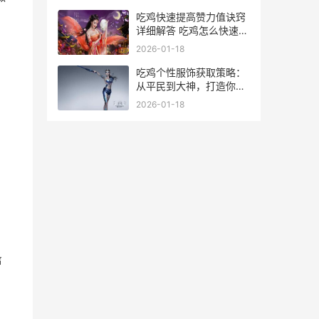
吃鸡快速提高赞力值诀窍
详细解答 吃鸡怎么快速提
。
升自己的技术
2026-01-18
吃鸡个性服饰获取策略：
从平民到大神，打造你的
唯一战袍 吃鸡所有服装的
2026-01-18
样子
声