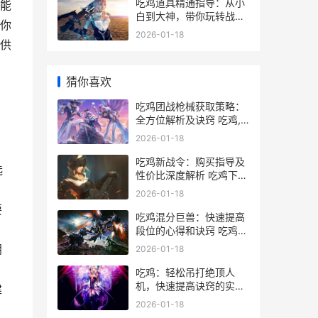
吃鸡道具精通指导：从小
能
白到大神，带你玩转战场
你
吃鸡的精髓在哪里
2026-01-18
供
猜你喜欢
吃鸡团战枪械获取策略：
全方位解析及诀窍 吃鸡,
，
枪械
2026-01-18
吃鸡新战令：购买指导及
选
性价比深度解析 吃鸡下一
个战令衣服是什么
2026-01-18
要
吃鸡混分巨兽：快速提高
段位的心得和诀窍 吃鸡大
混战模式
阴
2026-01-18
吃鸡：轻松吊打绝顶人
机，快速提高诀窍的实战
建
指导 吃鸡应该怎么打
2026-01-18