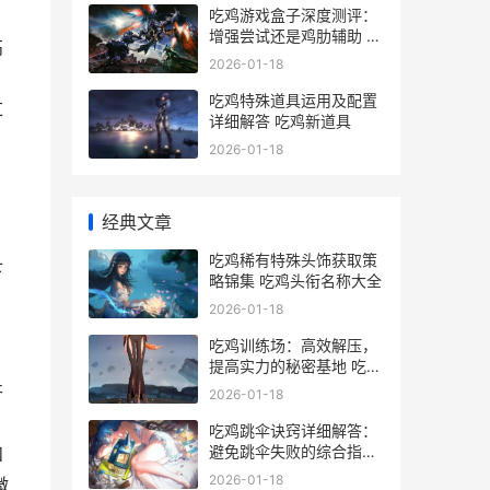
吃鸡游戏盒子深度测评：
增强尝试还是鸡肋辅助 吃
高
鸡盒子v2.apk
2026-01-18
吃鸡特殊道具运用及配置
过
详细解答 吃鸡新道具
2026-01-18
经典文章
吃鸡稀有特殊头饰获取策
下
略锦集 吃鸡头衔名称大全
2026-01-18
吃鸡训练场：高效解压，
提高实力的秘密基地 吃鸡
训练场是哪个模式?
开
2026-01-18
吃鸡跳伞诀窍详细解答：
避免跳伞失败的综合指导
和
吃鸡跳伞教程
2026-01-18
微