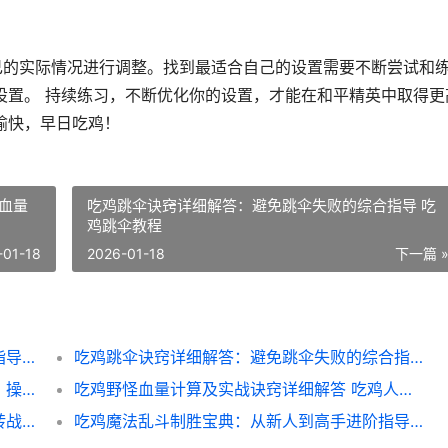
己的实际情况进行调整。找到最适合自己的设置需要不断尝试和
设置。 持续练习，不断优化你的设置，才能在和平精英中取得更
愉快，早日吃鸡！
血量
吃鸡跳伞诀窍详细解答：避免跳伞失败的综合指导 吃
鸡跳伞教程
-01-18
2026-01-18
下一篇 
吃鸡难言充值方式详细解答：安全快捷充值指导 吃鸡 充值
吃鸡跳伞诀窍详细解答：避免跳伞失败的综合指导 吃鸡跳伞教程
吃鸡高胜率玩家的终极配置详细解答：画面、操作、音效全方位调优 吃鸡的获胜率是什么意思
吃鸡野怪血量计算及实战诀窍详细解答 吃鸡人物血量
吃鸡道具精通指导：从小白到大神，带你玩转战场 吃鸡的精髓在哪里
吃鸡魔法乱斗制胜宝典：从新人到高手进阶指导 乱斗魔法师游戏