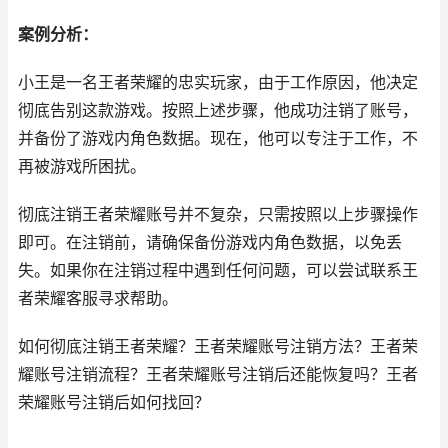
案例分析：
小王是一名王者荣耀的忠实玩家，由于工作原因，他决定
彻底告别这款游戏。按照上述步骤，他成功注销了账号，
并备份了游戏内角色数据。现在，他可以专注于工作，不
再被游戏所困扰。
彻底注销王者荣耀账号并不复杂，只需按照以上步骤操作
即可。在注销前，请确保备份游戏内角色数据，以免丢
失。如果你在注销过程中遇到任何问题，可以尝试联系王
者荣耀客服寻求帮助。
如何彻底注销王者荣耀？王者荣耀账号注销方法？王者荣
耀账号注销流程？王者荣耀账号注销后还能恢复吗？王者
荣耀账号注销后如何找回？