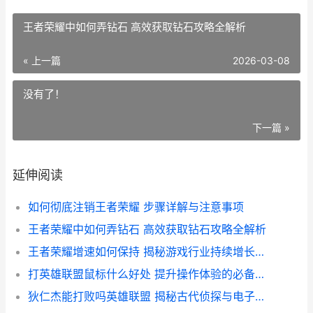
王者荣耀中如何弄钻石 高效获取钻石攻略全解析
« 上一篇
2026-03-08
没有了！
下一篇 »
延伸阅读
如何彻底注销王者荣耀 步骤详解与注意事项
王者荣耀中如何弄钻石 高效获取钻石攻略全解析
王者荣耀增速如何保持 揭秘游戏行业持续增长秘诀
打英雄联盟鼠标什么好处 提升操作体验的必备利器深度解析
狄仁杰能打败吗英雄联盟 揭秘古代侦探与电子竞技的跨界对决