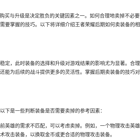
的购买与升级是决定胜负的关键因素之一。如何合理地卖掉不必要
需要掌握的技巧。以下将详细介绍王者荣耀后期如何卖装备的相
稳定，此时装备的选择和升级对游戏结果的影响尤为显著。合理
还能为后续的战斗提供更多的灵活性。掌握后期卖装备的技巧对
以下是一些判断装备是否需要卖掉的参考因素：
前英雄的需求不匹配，可以考虑卖掉。例如，一个物理攻击英雄
术攻击装备，以换取金币或更合适的物理攻击装备。