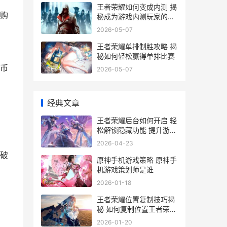
王者荣耀如何变成内测 揭
购
秘成为游戏内测玩家的独
家攻略
2026-05-07
王者荣耀单排制胜攻略 揭
秘如何轻松赢得单排比赛
币
2026-05-07
经典文章
王者荣耀后台如何开启 轻
松解锁隐藏功能 提升游戏
体验攻略
2026-04-23
破
原神手机游戏策略 原神手
机游戏策划师是谁
2026-01-18
王者荣耀位置复制技巧揭
秘 如何复制位置王者荣耀
轻松掌握战场优势
2026-01-20