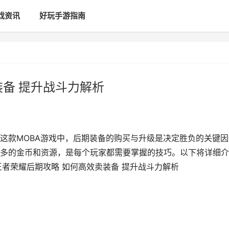
戏资讯
好玩手游指南
装备 提升战斗力解析
这款MOBA游戏中，后期装备的购买与升级是决定胜负的关键因
多的金币和资源，是每个玩家都需要掌握的技巧。以下将详细介
者荣耀后期攻略 如何高效卖装备 提升战斗力解析