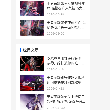
王者荣耀如何互赞视频教
程 轻松提升人气技巧大揭
秘
2026-05-19
王者荣耀如何变成平面 揭
秘游戏角色平面化技巧与
教程
2026-05-20
经典文章
吃鸡尊享服饰获取策略：
从零开始打造你的唯一潮
流 吃鸡服装免费领取
2026-01-18
王者荣耀刷野技巧大揭秘
如何更快提升刷野效率
2026-01-23
王者荣耀如何关上线提示
告别打扰 轻松设置静音攻
略
2026-04-30