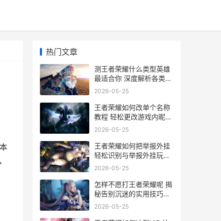
热门文章
测王者荣耀什么类型英雄
最适合你 深度解析各类英
雄性能与玩法
2026-05-25
王者荣耀如何改单个名称
教程 轻松更改游戏内昵称
全攻略
2026-05-25
王者荣耀如何把举报外挂
本
轻松识别与举报外挂玩家
么
的实用指南
2026-05-25
怎样不愿打王者荣耀呢 揭
秘告别沉迷的实用技巧与
建议
2026-05-25