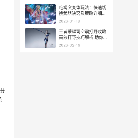
吃鸡突变体玩法：快速切
换武器诀窍及策略详细解
答 吃鸡突变站最佳的地点
2026-01-18
王者荣耀司空震打野攻略
高效打野技巧解析 助你成
为野区霸主
2026-02-19
分
类