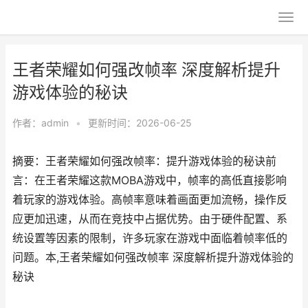
王者荣耀如何强改帧率 深度解析提升
游戏体验的秘诀
作者：
admin
•
更新时间：2026-06-25
摘要：王者荣耀如何强改帧率：提升游戏体验的秘诀前
言：在王者荣耀这款MOBA游戏中，帧率的高低直接影响
着玩家的游戏体验。高帧率意味着画面更加流畅，操作反
应更加迅速，从而在竞技中占据优势。由于硬件配置、系
统设置等因素的限制，许多玩家在游戏中面临着帧率低的
问题。本,王者荣耀如何强改帧率 深度解析提升游戏体验的
秘诀