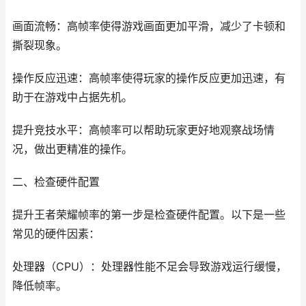
画面流畅：高帧率使得游戏画面更加平滑，减少了卡顿和
撕裂现象。
操作反应迅速：高帧率使得玩家的操作反应更加迅速，有
助于在游戏中占据先机。
提升竞技水平：高帧率可以帮助玩家更好地观察战场情
况，做出更精准的操作。
二、检查硬件配置
提升王者荣耀帧率的第一步是检查硬件配置。以下是一些
常见的硬件因素：
处理器（CPU）：处理器性能不足会导致游戏运行缓慢，
降低帧率。