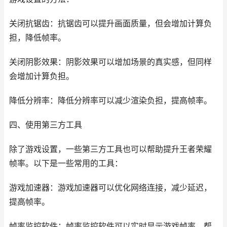
关闭抗锯齿：抗锯齿可以提升画面质量，但会增加计算负
担，降低帧率。
关闭阴影效果：阴影效果可以增加场景的真实感，但同样
会增加计算负担。
降低分辨率：降低分辨率可以减少渲染负担，提高帧率。
四、使用第三方工具
除了游戏设置，一些第三方工具也可以帮助提升王者荣耀
帧率。以下是一些常用的工具：
游戏加速器：游戏加速器可以优化网络连接，减少延迟，
提高帧率。
帧率监控软件：帧率监控软件可以实时显示游戏帧率，帮