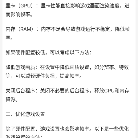
显卡（GPU）：显卡性能直接影响游戏画面渲染速度，进
而影响帧率。
内存（RAM）：内存不足会导致游戏运行不稳定，降低帧
率。
如果硬件配置较低，可以考虑以下方法：
降低游戏画质：在设置中降低画质设置，如分辨率、特效
等，可以减轻硬件负担，提高帧率。
关闭后台程序：关闭不必要的后台程序，释放CPU和内存
资源。
三、优化游戏设置
除了硬件配置，游戏设置也会影响帧率。以下是一些优化
游戏设置的方法：