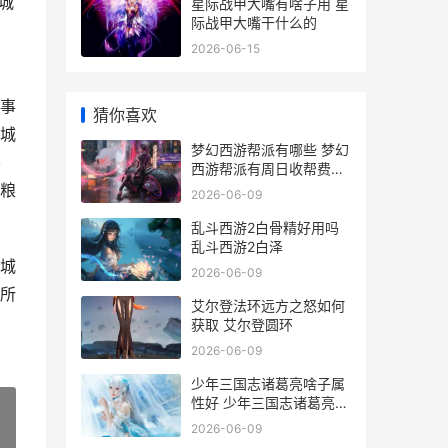
城
星际战甲大嘴有啥子用 星
际战甲大嘴干什么的
2026-06-15
事
猜你喜欢
城
梦幻西游帮派有哪些 梦幻
要
西游帮派有周日收帮费的
吗
粮
2026-06-09
乱斗西游2白骨精好用吗
乱斗西游2白泽
城
2026-06-09
所
艾尔登法环远方之怒如何
获取 艾尔登圆环
2026-06-09
少年三国志诸葛亮啥子属
性好 少年三国志诸葛亮怎
么搭配
2026-06-09