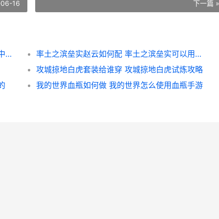
-06-16
下一篇 
三国志战略版中迁城需要啥子 三国志战略版中秋答题
率土之滨垒实赵云如何配 率土之滨垒实可以用什么代替
攻城掠地白虎套装给谁穿 攻城掠地白虎试炼攻略
的
我的世界血瓶如何做 我的世界怎么使用血瓶手游