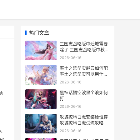
热门文章
三国志战略版中迁城需要
啥子 三国志战略版中秋答
题
2026-06-16
率土之滨垒实赵云如何配
率土之滨垒实可以用什么
代替
2026-06-16
，
黑神话悟空波里个浪如何
题
打
2026-06-16
攻城掠地白虎套装给谁穿
攻城掠地白虎试炼攻略
2026-06-16
不