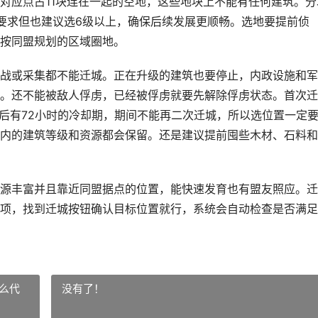
对应点占11块连在一起的空地，这些地块上不能有任何建筑。分
要求但也建议选6级以上，确保后续发展更顺畅。选地要提前侦
按同盟规划的区域圈地。
战或采集都不能迁城。正在升级的建筑也要停止，内政设施和军
。还不能被敌人俘虏，已经被俘虏就要先解除俘虏状态。首次迁
城后有72小时的冷却期，期间不能再二次迁城，所以选位置一定
内的建筑等级和资源都会保留。还是建议提前囤些木材、石料和
源丰富并且靠近同盟据点的位置，能快速发育也有盟友照应。迁
项，找到迁城按钮确认目标位置就行，系统会自动检查是否满足
么代
没有了！