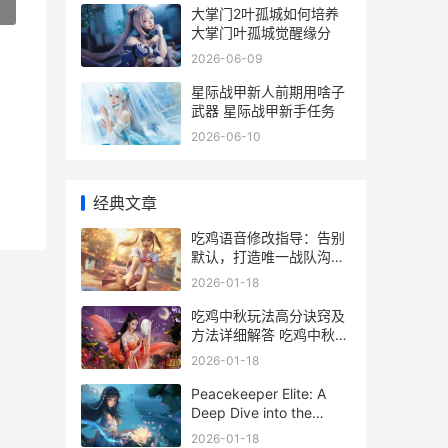
»
大掌门2叶孤城如何培养
大掌门叶孤城觉醒缘分
2026-06-09
星际战甲新人前期用啥子
武器 星际战甲新手任务
2026-06-10
经典文章
吃鸡语音修改指导：告别
默认，打造唯一战队沟通
吃鸡语音修改指令怎么用
2026-01-18
吃鸡中秋玩法高分诀窍及
方法详细解答 吃鸡中秋皮
肤多少钱
2026-01-18
Peacekeeper Elite: A
Deep Dive into the
English Names and
2026-01-18