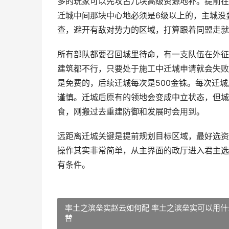
多的玩家可以先攻占几块高级资源地补。提前在
迁城中间那块中心地必须是6级以上的，主城没
查，避开有敌对势力的区域，打算跟着同盟走就
所有部队都要召回城里待命，有一支队伍在外征
建筑都不行，只要处于施工中迁城申请就会失败
是免费的，后续迁城每次是500金铢。每次迁
谨慎。迁城后原有的领地会变成中立状态，但城
食，刚搬过去重建防御和发展时会用到。
远距离迁城关键是提前规划目标区域，最好选资
操作其实非常简单，从主界面的政厅进入君主选
有条件。
率土之滨垒实赵云如何配 率土之滨垒实可以用什
替