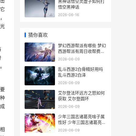
击
黑神话悟空灵虚子如何打
悟空黑神话
它
2026-06-16
，
光
猜你喜欢
梦幻西游帮派有哪些 梦幻
每
西游帮派有周日收帮费的
吗
替
2026-06-09
盾。
乱斗西游2白骨精好用吗
乱斗西游2白泽
2026-06-09
要
艾尔登法环远方之怒如何
种
获取 艾尔登圆环
成
2026-06-09
少年三国志诸葛亮啥子属
性好 少年三国志诸葛亮怎
么搭配
相
2026-06-09