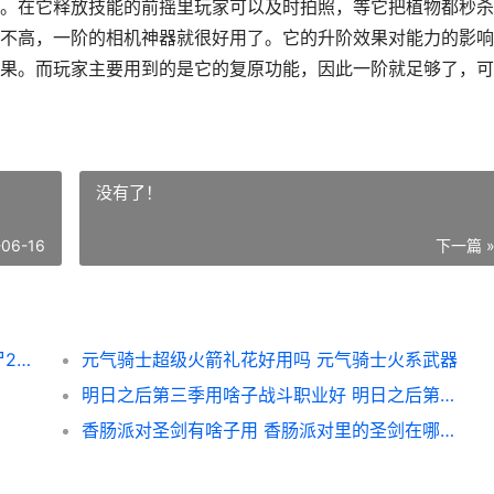
。在它释放技能的前摇里玩家可以及时拍照，等它把植物都秒杀
不高，一阶的相机神器就很好用了。它的升阶效果对能力的影响
果。而玩家主要用到的是它的复原功能，因此一阶就足够了，可
没有了！
-06-16
下一篇 
植物大战僵尸2相机神器好用吗 植物大战僵尸2破解内购免费版
元气骑士超级火箭礼花好用吗 元气骑士火系武器
明日之后第三季用啥子战斗职业好 明日之后第三季新手教程
香肠派对圣剑有啥子用 香肠派对里的圣剑在哪里刷新