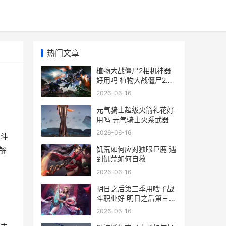
热门文章
植物大战僵尸2相机神器
好用吗 植物大战僵尸2破
解内购免费版
2026-06-16
元气骑士超级火箭礼花好
用吗 元气骑士火系武器
2026-06-16
斗
饥荒如何应对独眼巨鹿 遇
解
到饥荒如何自救
2026-06-16
明日之后第三季用啥子战
斗职业好 明日之后第三季
新手教程
2026-06-16