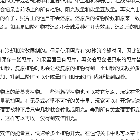
定的关卡或者玩法中有重要作用。带上相机神器后，在战斗中点
会记录当前场上的所有植物、阳光数量和能量豆数量。再次点击
的样子，照片里的僵尸不会还原。还原后的植物阶数和原来一致
原。如果是四阶植物被还原不会触发种植开大效果，还原后的阳
有冷却和次数限制的。但是使用照片有30秒的冷却时间，因此
时保存一张照片，如果里面已有照片，再次拍照会把原来的照片
.1秒，复原植物时也会让被复原的植物得到一个1.1秒的无敌护
加，升到三阶时可以让眩晕时间和无敌时间都延长到四秒。
物上的藤蔓类植物。一些消耗型植物也可以被它复原，玩家在需
量花拍照。在无尽或者坚不可摧的关卡里，玩家可以在开场快速
蓓蕾被种下后只需几秒就会转化成阳光。等到所有黄金蓓蕾都变
，这样可以再收一波得到双倍阳光。
双倍的能量豆，快速给多个植物开大。在僵博关卡中也可以带上