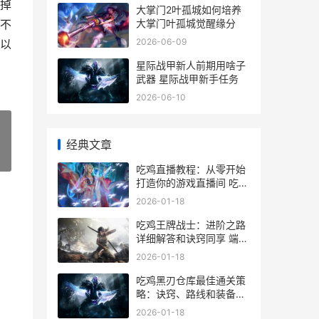
掉
大掌门2叶孤城如何培养
大掌门叶孤城觉醒缘分
不
2026-06-09
以
星际战甲新人前期用啥子
武器 星际战甲新手任务
2026-06-10
经典文章
»
吃鸡直播教程：从零开始
打造你的游戏直播间 吃鸡
直播教程视频
2026-01-18
吃鸡王牌战士：进阶之路
详细解答和诀窍同享 端游
王牌战士
2026-01-18
吃鸡黑刃仓库最佳通关策
略：诀窍、路线和装备选
择 吃鸡黑货箱
2026-01-18