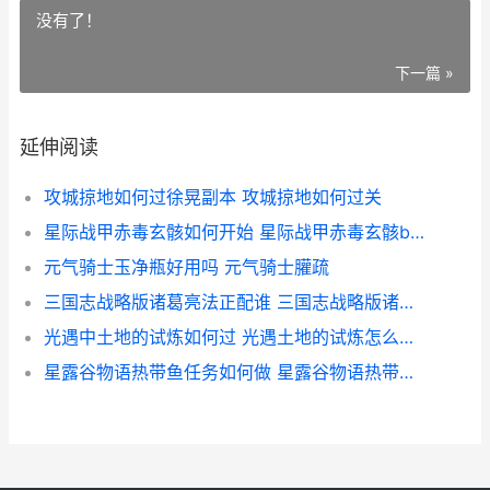
没有了！
下一篇 »
延伸阅读
攻城掠地如何过徐晃副本 攻城掠地如何过关
星际战甲赤毒玄骸如何开始 星际战甲赤毒玄骸boss怎么打
元气骑士玉净瓶好用吗 元气骑士䑏疏
三国志战略版诸葛亮法正配谁 三国志战略版诸葛亮庞统法正
光遇中土地的试炼如何过 光遇土地的试炼怎么上墙
星露谷物语热带鱼任务如何做 星露谷物语热带鱼任务怎么做