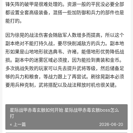
锋矢阵的破甲是很难处理的。资源一般的平民没必要全部
都设置全套高级装备，混搭一些加防御和兵力的部件也是
能打的。
因为徐晃的战法伤害会随敌军人数增多而提高，所以这个
副本绝对不能打持久战，要尽快削减敌方的兵力。副本地
形如果是山地地形就选典韦、许褚，能借地形优势降低战
损。副本中的迷雾区域必须搜，因为能捡到黄装和金币。
多次挑战失败的玩家可以先去提升武将等级，然后储备足
够的兵力和粮食，等战力跟上了再尝试。刷徐晃副本必须
要用兵种克制，武将搭配以及战法释放时机也很关键。
星际战甲赤毒玄骸如何开始 星际战甲赤毒玄骸boss怎么
打
« 上一篇
2026-06-20