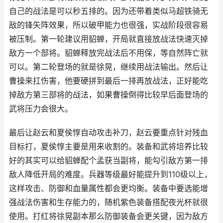
自己的战法是可以秒五排的。因为还带着类似马超铁骑无
敌的锋矢阵效果，所以破甲能力也很强，实战阶段很容易
被压制。第一轮建议用貂蝉，开局就直接放战法快速灭掉
敌方一个部将。貂蝉释放完战法后不用保，等自然阵亡就
可以。第二轮登场的就是徐晃，继续用战法输出。然后让
曹操来扛伤害，他要硬拼到最后一排再放战法，正好能吃
掉敌方第三部将的战法，如果曹操倒得比较早后面登场的
武将压力会很大。
最后让赵云和夏侯惇自动攻击补刀，赵云要重点针对残血
目标打，夏侯惇主要是用来收割的。装备和武将培养比较
好的其实可以给貂蝉配个孟获当副将，能勾引敌方第一排
敌人降低开局的难度。兵器等级最好能提升到110级以上，
这样攻击、防御和血量属性都会更均衡。装备中要选能增
强战法伤害和生存能力的，随机紫色装备搭配夜光杯就很
使用。打红将徐晃副本那么防御装备会更关键，因为敌方