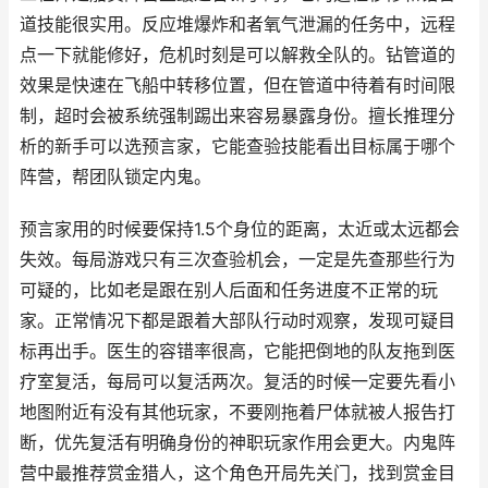
道技能很实用。反应堆爆炸和者氧气泄漏的任务中，远程
点一下就能修好，危机时刻是可以解救全队的。钻管道的
效果是快速在飞船中转移位置，但在管道中待着有时间限
制，超时会被系统强制踢出来容易暴露身份。擅长推理分
析的新手可以选预言家，它能查验技能看出目标属于哪个
阵营，帮团队锁定内鬼。
预言家用的时候要保持1.5个身位的距离，太近或太远都会
失效。每局游戏只有三次查验机会，一定是先查那些行为
可疑的，比如老是跟在别人后面和任务进度不正常的玩
家。正常情况下都是跟着大部队行动时观察，发现可疑目
标再出手。医生的容错率很高，它能把倒地的队友拖到医
疗室复活，每局可以复活两次。复活的时候一定要先看小
地图附近有没有其他玩家，不要刚拖着尸体就被人报告打
断，优先复活有明确身份的神职玩家作用会更大。内鬼阵
营中最推荐赏金猎人，这个角色开局先关门，找到赏金目