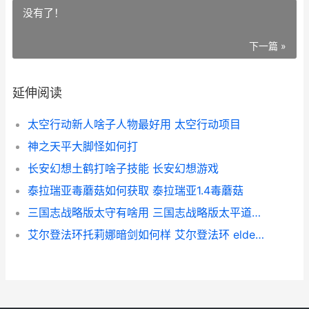
没有了！
下一篇 »
延伸阅读
太空行动新人啥子人物最好用 太空行动项目
神之天平大脚怪如何打
长安幻想土鹤打啥子技能 长安幻想游戏
泰拉瑞亚毒蘑菇如何获取 泰拉瑞亚1.4毒蘑菇
三国志战略版太守有啥用 三国志战略版太平道法替代战法有哪些
艾尔登法环托莉娜暗剑如何样 艾尔登法环 elden ring