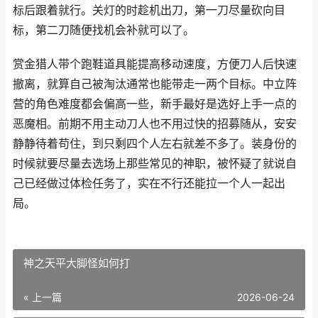
标后跟着就行。关灯的时趁机出刀，第一刀尽量砍向目
标，第二刀随便找机会补就可以了。
赏金猎人带个跑鞋道具能提高移动速度，方便刀人后快速
撤离，就算自己被淘汰通常也能带走一两个目标。中立阵
营的角色难度都会偏高一些，新手最好是选好上手一点的
恶魔相。前期不用主动刀人也不用过快的招募随从，安安
静静待着苟住，到只剩四个人左右就差不多了。装身份的
时候就要尽量去选场上那些常见的神职，被怀疑了就说自
己已经做过体检任务了，实在不行还能拉一个人一起出
局。
神之天平大脚怪如何打
« 上一篇
2026-06-24