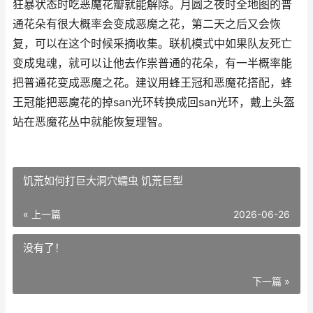
狂暴状态时吃恶魔花瓣就能解除。月圆之夜时全地图的普
通花朵有很大概率会变成恶魔之花，第二天之后又会恢
复，可以在这个时候采摘收集。联机模式中如果队友死亡
变成鬼魂，就可以让他去作祟普通的花朵，有一半概率能
把普通花变成恶魔之花。建议用蜂王冠和恶魔花搭配，蜂
王冠能把恶魔花的掉san光环转换成回san光环，戴上头盔
站在恶魔花丛中就能恢复理智。
饥荒如何打巨大洞穴蠕虫 饥荒巨型
« 上一篇
2026-06-26
没有了！
下一篇 »