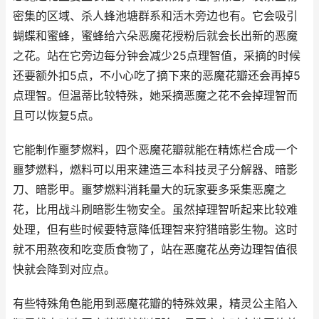
密集的区域、杀人蜂池塘群系和活木旁边也有。它会吸引
蝴蝶和蜜蜂，蜜蜂给六朵恶魔花授粉后就会长出新的恶魔
之花。站在它旁边每分钟会减少25点理智值，采摘的时候
还要额外扣5点，不小心吃了摘下来的恶魔花瓣还会再掉5
点理智。但温蒂比较特殊，她采摘恶魔之花不会掉理智而
且可以恢复5点。
它能制作噩梦燃料，四个恶魔花瓣就能在精炼栏合成一个
噩梦燃料，燃料可以用来建造三本科技灵子分解器、暗影
刀、暗影甲。噩梦燃料消耗量大的玩家要多采集恶魔之
花，比用战斗刷暗影生物安全。虽然掉理智听起来比较难
处理，但有些时候要特意降低理智来狩猎暗影生物。这时
就不用熬夜和吃变质食物了，站在恶魔花丛旁边理智值很
快就会降到对应点。
有些特殊角色能用到恶魔花瓣的特殊效果，精灵公主陷入