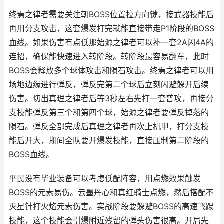
终焉之律者需要关注朝BOSS位置拉方向键，接武器技能后
再用分支攻击，这套爆发打完就能直接带走P1阶段的BOSS
血线。如果伤害有点低那始源之律者可以补一套2A闪4A的
连招，确保能快速进入转阶段。转阶段最容易翻车，此时
BOSS会释放多个球体攻击和陨石攻击。终焉之律者可以用
场地边缘进行弹反，弹反完第二个球后立刻闪避躲开后续
伤害。切出真理之律者后等3秒左右先打一套普攻，再接分
支技能弹反第三个和第四个球，始源之律者要弹反掉落的
陨石。弹反全部完成后真理之律者再次上机甲，打分支技
能后开大，期间全队要开爆发技能，直接压制第二阶段的
BOSS血线。
平民没有毕业装备可以考虑低配阵容，用点燃效果触发
BOSS的元素易伤。云墨丹心和真红骑士点燃，然后搭配不
灭星针打火焰元素伤害。实战阶段要躲避BOSS的高速飞踢
技能，这个技能会引爆附近残留的弹头伤害很高。开局先