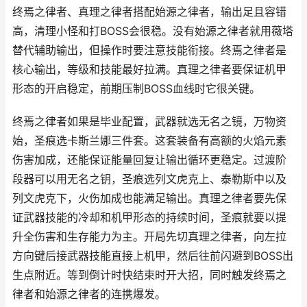
终焉之律者、真理之律者搭配始源之律者，输出足且容错
高，清理小怪和打BOSS会很稳。没有始源之律者就用薇塔
替代辅助输出，但操作时要注意技能衔接。终焉之律者是
核心输出，等级和技能最好拉满。真理之律者要保证机甲
形态的开启稳定，前期压制BOSS血线时它很关键。
终焉之律者如果是毕业配置，武器就选无名之镜，万物资
始，圣痕选卡斯兰娜三件套。这套装备有高额的火焰元素
伤害加成，还能保证能量回复让输出循环更稳定。过渡阶
段器可以用无名之钥，圣痕选列文虎克上、泰勒斯中以及
列文虎克下，火伤加成也能满足输出。真理之律者要先保
证武器技能的冷却和机甲形态的持续时间，圣痕就要以提
升全伤害和生存能力为主。开局先切真理之律者，向左拉
方向键后接武器技能直接上机甲，然后往前闪避到BOSS出
生点附近。等到倒计时快结束时开大招，同时触发终焉之
律者和始源之律者的连携爆发。