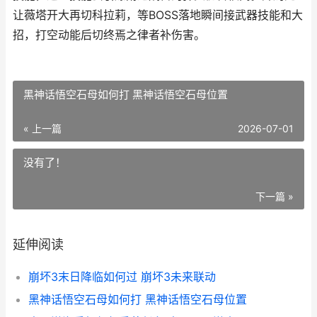
让薇塔开大再切科拉莉，等BOSS落地瞬间接武器技能和大
招，打空动能后切终焉之律者补伤害。
黑神话悟空石母如何打 黑神话悟空石母位置
« 上一篇
2026-07-01
没有了！
下一篇 »
延伸阅读
崩坏3末日降临如何过 崩坏3未来联动
黑神话悟空石母如何打 黑神话悟空石母位置