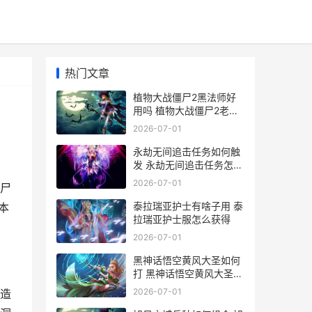
热门文章
植物大战僵尸2黑法师好
用吗 植物大战僵尸2老版
本
2026-07-01
永劫无间追击任务如何触
发 永劫无间追击任务怎么
刷
2026-07-01
尸
泰拉瑞亚护士有啥子用 泰
本
拉瑞亚护士服怎么获得
2026-07-01
黑神话悟空黄风大圣如何
打 黑神话悟空黄风大圣怎
么打
2026-07-01
造