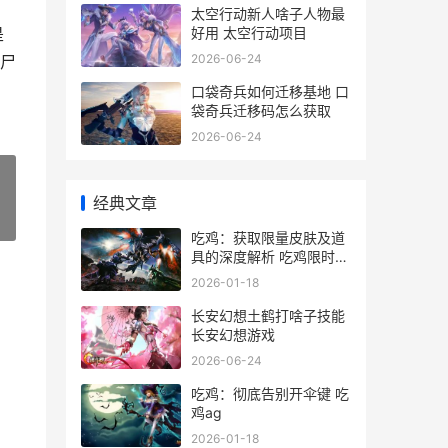
太空行动新人啥子人物最
好用 太空行动项目
是
2026-06-24
尸
口袋奇兵如何迁移基地 口
袋奇兵迁移码怎么获取
2026-06-24
经典文章
»
吃鸡：获取限量皮肤及道
具的深度解析 吃鸡限时活
动在哪里
2026-01-18
长安幻想土鹤打啥子技能
长安幻想游戏
2026-06-24
吃鸡：彻底告别开伞键 吃
鸡ag
2026-01-18