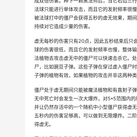
成双倍伤害。种下一颗黑法师后，当它右边三行
法球只能进行单体攻击，而且它的发射频率很慢
被法球打中的僵尸会获得五秒的虚无效果，期间
持续对它造成少量的伤害。
虚无每秒的伤害只有20点，因此五秒结束后只
球的伤害很低，而且它的发射频率也慢，整体输
法植物去攻击虚无中的僵尸可以快速击杀它。处
尸，比如豌豆子弹。这些子弹在穿过虚入僵尸时
子弹的植物有效，如果植物的攻击并非这两种类
僵尸处于虚无期间只能被魔法植物和有直射子弹
无中死亡时会发生一次大爆炸，对5*5范围内的
并让仍然存活中的一个随机中小型僵尸获得虚无
五秒内的伤害足够高，可以做到无限爆炸。二阶
得虚无。