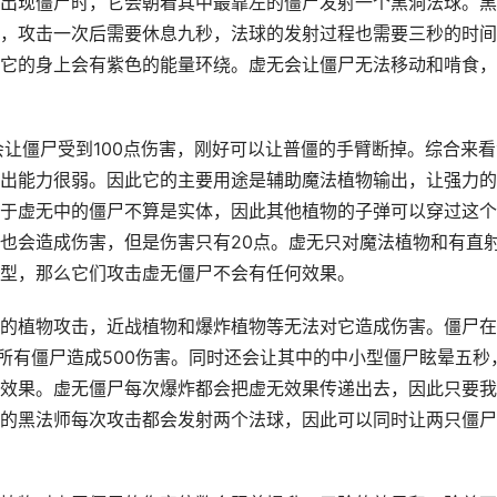
出现僵尸时，它会朝着其中最靠左的僵尸发射一个黑洞法球。黑
，攻击一次后需要休息九秒，法球的发射过程也需要三秒的时间
它的身上会有紫色的能量环绕。虚无会让僵尸无法移动和啃食，
会让僵尸受到100点伤害，刚好可以让普僵的手臂断掉。综合来看
出能力很弱。因此它的主要用途是辅助魔法植物输出，让强力的
于虚无中的僵尸不算是实体，因此其他植物的子弹可以穿过这个
也会造成伤害，但是伤害只有20点。虚无只对魔法植物和有直
型，那么它们攻击虚无僵尸不会有任何效果。
的植物攻击，近战植物和爆炸植物等无法对它造成伤害。僵尸在
所有僵尸造成500伤害。同时还会让其中的中小型僵尸眩晕五秒
效果。虚无僵尸每次爆炸都会把虚无效果传递出去，因此只要我
的黑法师每次攻击都会发射两个法球，因此可以同时让两只僵尸