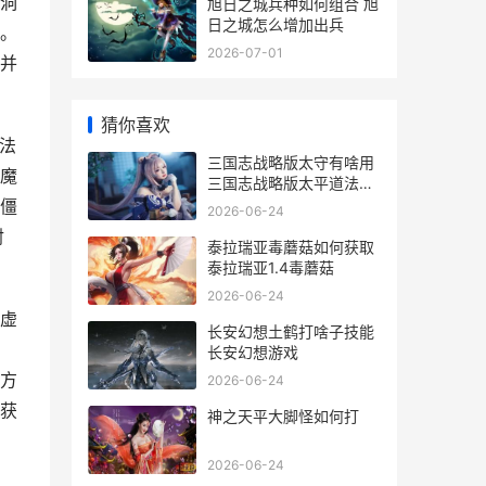
洞
旭日之城兵种如何组合 旭
日之城怎么增加出兵
。
2026-07-01
并
猜你喜欢
法
三国志战略版太守有啥用
魔
三国志战略版太平道法替
代战法有哪些
僵
2026-06-24
射
泰拉瑞亚毒蘑菇如何获取
泰拉瑞亚1.4毒蘑菇
2026-06-24
虚
长安幻想土鹤打啥子技能
，
长安幻想游戏
方
2026-06-24
获
神之天平大脚怪如何打
2026-06-24