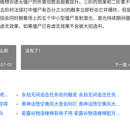
植物对虚无僵尸的伤害倍数会跟着提升。三阶的效果和二阶差不
五阶时法球打中僵尸有百分之30的概率立即秒杀它并爆炸，但
招会同时朝着场上的五个中小型僵尸发射激光，激光持续期间僵
虚无效果，如果僵尸已有虚无效果不会被大招选中。
么刷
没有了！
-07-01
下一篇 
植物大战僵尸2黑法师好用吗 植物大战僵尸2老版本
永劫无间追击任务如何触发 永劫无间追击任务怎么刷
获得
黑神话悟空黄风大圣如何打 黑神话悟空黄风大圣怎么打
兵
星露谷物语楼梯有啥子用 星露谷物语楼梯配方解锁