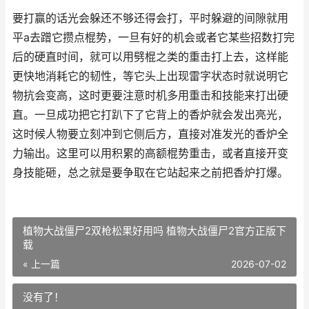
要打赢的话光会躲还不够还得会打，平时躲避的间隙就用
平a去蹭它攒点棍势，一旦有好的机会或者它某些招数打完
后的硬直时间，就可以用劈棍之类的重击打上去，这样能
更快地消耗它的韧性，等它头上出现雷字状态时就说明它
物抗会变高，这时更要注意时机多用重击和技能来打出硬
直。一旦成功把它打趴下了它背上的香炉就会发出亮光，
这时候人物要立刻冲到它侧后方，直接对准发光的香炉全
力输出。这里可以用积累的高额棍势重击，或者直接开变
身技能砸，总之就是要争取在它站起来之前把香炉打爆。
植物大战僵尸2双枪松果好用吗 植物大战僵尸2官方正版下
载
« 上一篇
2026-07-02
没有了！