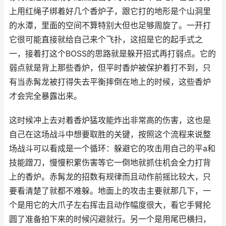
上用红绳子绑着好几个香炉子，跟它打的地形是个山洞里
的水潭，里面的空间不算特别大但也足够周旋了。一开打
它很可能直接就给自己来个飞扑，这招是它的起手式之
一，接着打这个BOSS的思路就是躲开招式再打弱点。它的
弱点就是背上那些香炉，但平时香炉被保护着打不到，只
有当赤髯龙被打得失去平衡摔倒在地上的时候，这些香炉
才会完全暴露出来。
这时候冲上去对着香炉猛攻能炸出非常高的伤害，这也是
自己在这场战斗中想要取胜的关键，按照这个流程来说整
场战斗可以看成是一个循环：躲避它的攻击用自己的平a和
技能蹭刀，慢慢积累伤害等它一倒地就抓住机会全力打背
上的香炉。赤髯龙的招数有规律而且动作前摇比较大，只
要看清楚了就都不难躲。地面上的攻击主要就那几下，一
个是用它的大爪子左右挥击且动作幅度很大，看它手臂抡
圆了准备拍下来的时候闪避就行。另一个是用尾巴横扫，