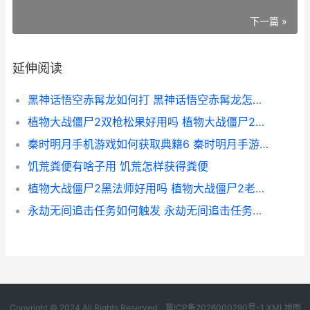
下一篇 »
延伸阅读
黑神话悟空赤髯龙如何打 黑神话悟空赤髯龙怎么打
植物大战僵尸2双枪松果好用吗 植物大战僵尸2官方正版下载
秦时明月手机游戏如何获取典籍6 秦时明月手游最新版本
饥荒粪便有啥子用 饥荒怎样获得粪便
植物大战僵尸2黑法师好用吗 植物大战僵尸2老版本
永劫无间追击任务如何触发 永劫无间追击任务怎么刷
Copyright © 2024 All Rights Reserved.
冀ICP备2026000290号-1
XML地图