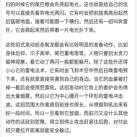
扫的时候它的尾巴根会先亮起电光，这也就是给自己的信
号可以直接先看到电光再闪。它有时会把前肢高高抬起然
后猛砸地面，接着可能跟一下横扫，然后还有一招叫奔雷
扑，它会跳起来然后带着一片电光扑下来。
这些招式发动前赤髯龙都会有比较明显的准备动作，比如
身体后仰、爪子高举、尾巴蓄电等等，人物只要别太贪刀
留神观察，看它动了再闪一般都能躲开。除了这些外还得
小心它的雷电法术，它有时会飞到半空中然后召唤雷电劈
下来，还有就是直接突袭到自己的身边。当它的血量被打
掉一截后会使用怒雷吼，这招发动时它背上的香炉会先喷
出大量烟雾，然后以它为中心爆开一个环形的雷电冲击
波。这招范围大伤害高但前摇也很长，从喷烟到吼出来有
好一段时间，所以一旦看到它放烟，而前爪又没什么其他
动作的话就别犹豫，得立刻停止攻击赶紧往后跑，对付此
招只要拉开距离就能安全躲过。