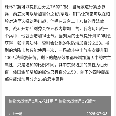
绿林军旗可以提供百分之7.5的军规，当玩家进行紧急募
兵，前五次可以增加百分之1的军规。铜马让玩家可以在归
墟对决里选择刘秀出战，他拥有云台二十八将的兵法效
果。战斗开始后刘秀会在五秒内增加士气，我方每出战一
个兵种，他就会增加14士气。当刘秀的士气提升到100时会
获得一张卡牌劝降，否则会让他的攻防增加百分之28。得
到的劝降卡牌只能使用一次，一场战斗中士气多次提升到
100无法重复获得。剩下的藏品效果都是增加游历中的君主
属性，只是增加的比例不同。其中东观增加的属性为百分
百，倭国金印增加的属性只有百分之50，剩下的四种藏品
都只能增加百分之25的君主属性。
植物大战僵尸2月光花好用吗 植物大战僵尸2老版本
« 上一篇
2026-07-08