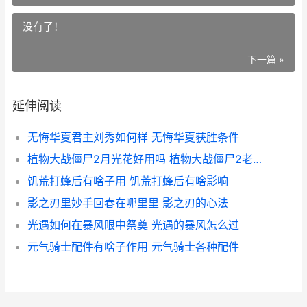
没有了！
下一篇 »
延伸阅读
无悔华夏君主刘秀如何样 无悔华夏获胜条件
植物大战僵尸2月光花好用吗 植物大战僵尸2老版本
饥荒打蜂后有啥子用 饥荒打蜂后有啥影响
影之刃里妙手回春在哪里里 影之刃的心法
光遇如何在暴风眼中祭奠 光遇的暴风怎么过
元气骑士配件有啥子作用 元气骑士各种配件