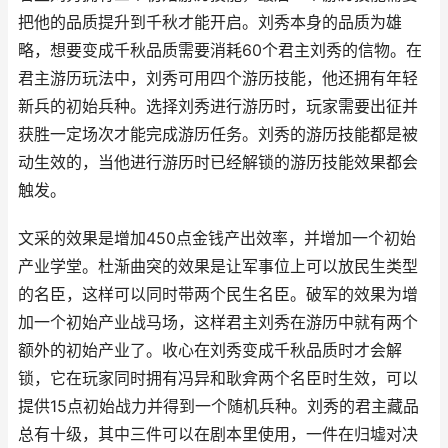
把他的品质提升到千秋才能开启。刘秀本身的品质为雄
略，想要变成千秋品质需要消耗60个君主刘秀的信物。在
君主游历玩法中，刘秀可用四个游历技能，他还拥有年轻
新兵的初始兵种。选择刘秀进行游历时，玩家需要出征并
获胜一定场次才能完成游历任务。刘秀的游历技能都是被
动生效的，当他进行游历时已经解锁的游历技能效果都会
触发。
文采的效果是增加450点金钱产出效率，并增加一个初始
产业学堂。杜渐曲突的效果是让军事位上可以放民生类型
的名臣，这样可以同时带两个民生名臣。破军的效果为增
加一个初始产业战马场，这样君主刘秀在游历中就有两个
额外的初始产业了。收心在刘秀变成千秋品质时才会解
锁，它在玩家同时拥有冯异和耿弇两个名臣时生效，可以
提供15点初始战力并得到一个随机兵种。刘秀的君主藏品
总有十级，其中三件可以在剧本里使用，一件在归墟对决