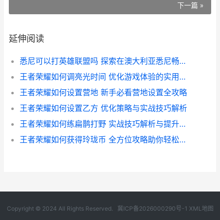
下一篇 »
延伸阅读
悉尼可以打英雄联盟吗 探索在澳大利亚悉尼畅玩英雄联盟的攻略与条件
王者荣耀如何调亮光时间 优化游戏体验的实用技巧解析
王者荣耀如何设置营地 新手必看营地设置全攻略
王者荣耀如何设置乙方 优化策略与实战技巧解析
王者荣耀如何练扁鹊打野 实战技巧解析与提升攻略
王者荣耀如何获得玲珑币 全方位攻略助你轻松积累游戏财富
Copyright © 2024 All Rights Reserved.
冀ICP备2026000290号-1
XML地图