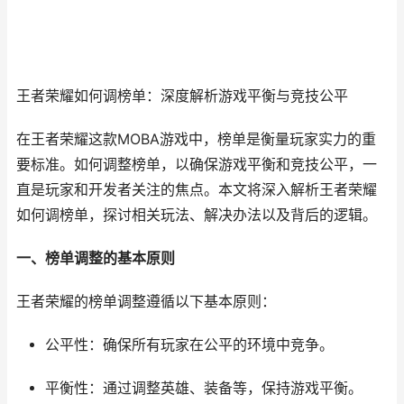
王者荣耀如何调榜单：深度解析游戏平衡与竞技公平
在王者荣耀这款MOBA游戏中，榜单是衡量玩家实力的重
要标准。如何调整榜单，以确保游戏平衡和竞技公平，一
直是玩家和开发者关注的焦点。本文将深入解析王者荣耀
如何调榜单，探讨相关玩法、解决办法以及背后的逻辑。
一、榜单调整的基本原则
王者荣耀的榜单调整遵循以下基本原则：
公平性：确保所有玩家在公平的环境中竞争。
平衡性：通过调整英雄、装备等，保持游戏平衡。