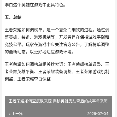
李白这个英雄在游戏中更具特色。
五、总结
王者荣耀如何调榜单，是一个复杂而细致的过程。通过调
整英雄、装备、游戏机制等，开发者旨在保持游戏平衡和
竞技公平。玩家在游戏中应关注官方公告，了解榜单调整
的最新动态，以更好地适应游戏环境。
王者荣耀如何调榜单相关搜索词：王者荣耀榜单调整、王
者荣耀英雄平衡、王者荣耀装备调整、王者荣耀游戏机制
调整、王者荣耀李白调整
王者荣耀如何查皮肤来源 揭秘英雄皮肤背后的故事与来历
« 上一篇
2026-07-04