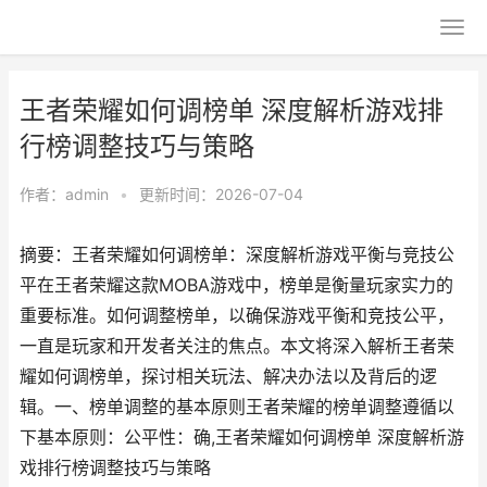
王者荣耀如何调榜单 深度解析游戏排
行榜调整技巧与策略
作者：
admin
•
更新时间：2026-07-04
摘要：王者荣耀如何调榜单：深度解析游戏平衡与竞技公
平在王者荣耀这款MOBA游戏中，榜单是衡量玩家实力的
重要标准。如何调整榜单，以确保游戏平衡和竞技公平，
一直是玩家和开发者关注的焦点。本文将深入解析王者荣
耀如何调榜单，探讨相关玩法、解决办法以及背后的逻
辑。一、榜单调整的基本原则王者荣耀的榜单调整遵循以
下基本原则：公平性：确,王者荣耀如何调榜单 深度解析游
戏排行榜调整技巧与策略