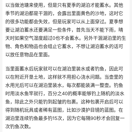
以当做池塘来使用，但是只有夏季的湖泊才能蓄水。其他
季节的湖泊都是干涸的，会露出里面黄色的沙地，这时它
的很多功能都会失效，但是玩家可以从上面穿过。夏季想
要让湖泊蓄水还要满足一些条件，首先当天不能下雨，晴
天时如果空气湿度超过0也不会蓄水。另外干涸湖泊里的生
物、角色和物品也会组止它蓄水，不想让湖泊蓄水的话可
以放任意物品在里面。
当里面蓄水后玩家就可以在湖泊里装水或者钓鱼，因此可
以在附近开垦土地，这样就不用担心浇水问题。当壶里的
水用光后可以在湖泊里装水，每次都能装满一整壶。钓鱼
时用淡水鱼竿就行，百分之40的概率能够钓上随机的淡水
鱼，除此之外只能钓到起皱的包裹。这种包裹开启后可以
得到随机玩具或者稀有蓝图，比如沙漠护目镜的蓝图。在
湖泊里连续钓鱼最多钓15次，因为它每隔90秒才会回复一
次钓鱼次数。